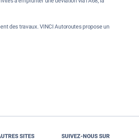
nvités à emprunter une déviation via l’A68, la
ment des travaux. VINCI Autoroutes propose un
AUTRES SITES
SUIVEZ-NOUS SUR