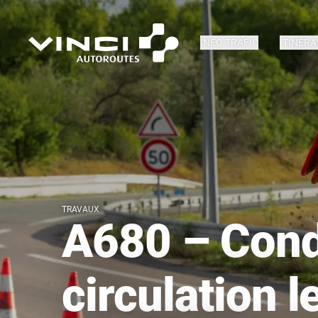
INFO TRAFIC
ITINÉRA
TRAVAUX
A680 – Cond
circulation l