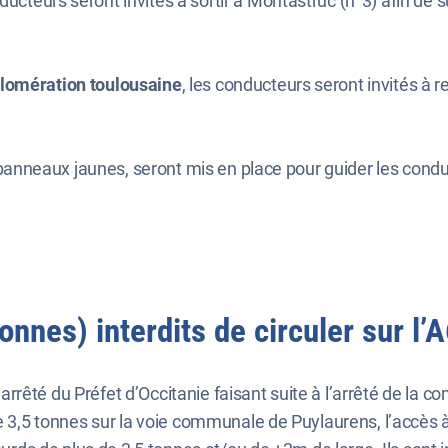
nducteurs seront invités à sortir à Montastruc (n°3) afin de 
gglomération toulousaine
, les conducteurs seront invités à re
e panneaux jaunes, seront mis en place pour guider les condu
onnes) interdits de circuler sur l’
rêté du Préfet d’Occitanie faisant suite à l’arrêté de la co
de 3,5 tonnes sur la voie communale de Puylaurens, l’accès à