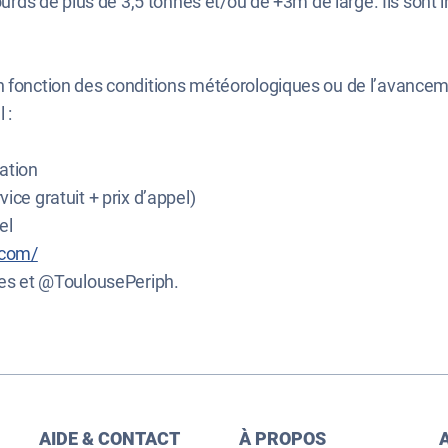
ourds de plus de 3,5 tonnes et/ou de +3m de large. Ils sont i
en fonction des conditions météorologiques ou de l’avance
 :
ation
vice gratuit + prix d’appel)
el
.com/
es et @ToulousePeriph.
AIDE & CONTACT
À PROPOS