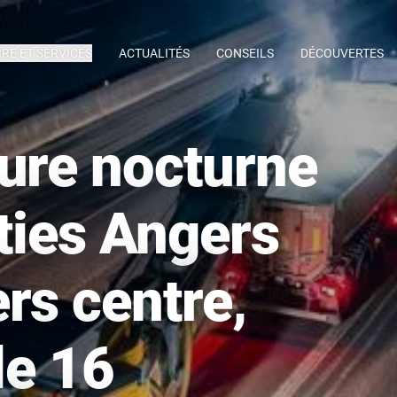
IRE ET SERVICES
ACTUALITÉS
CONSEILS
DÉCOUVERTES
ure nocturne
rties Angers
rs centre,
 le 16