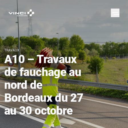
TRAVAUX
A10 – Travaux
de fauchage au
nord de
Bordeaux du 27
au 30 octobre