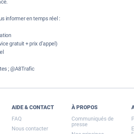
ace.
us informer en temps réel :
ation
ice gratuit + prix d’appel)
el
tes ; @A8Trafic
AIDE & CONTACT
À PROPOS
FAQ
Communiqués de
P
presse
Nous contacter
E