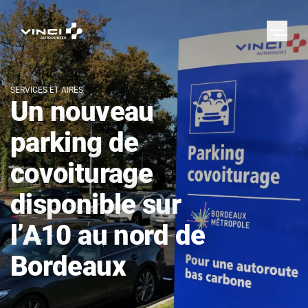
SERVICES ET AIRES
Un nouveau
parking de
covoiturage
disponible sur
l’A10 au nord de
Bordeaux