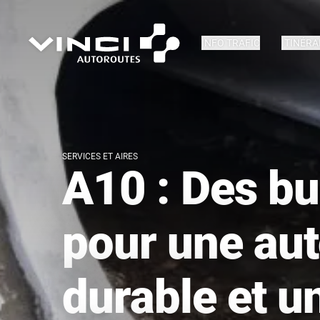
INFO TRAFIC
ITINÉRA
SERVICES ET AIRES
A10 : Des bu
pour une aut
durable et u