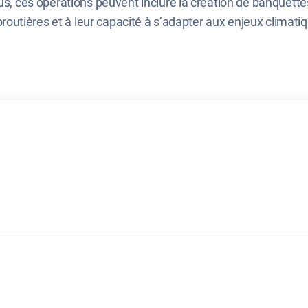
lus, ces opérations peuvent inclure la création de banquette
toroutières et à leur capacité à s’adapter aux enjeux climati