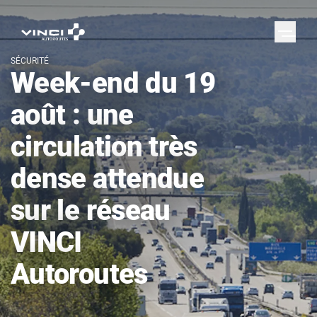
SÉCURITÉ
Week-end du 19
août : une
circulation très
dense attendue
sur le réseau
VINCI
Autoroutes