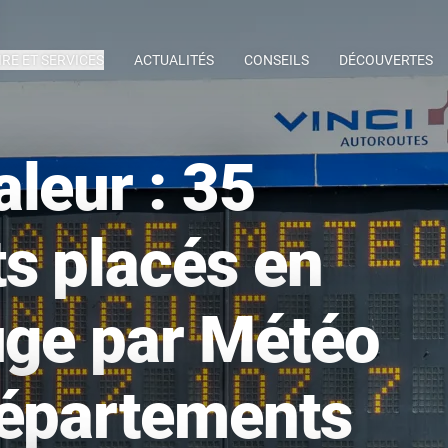
IRE ET SERVICES
ACTUALITÉS
CONSEILS
DÉCOUVERTES
leur : 35
s placés en
uge par Météo
départements