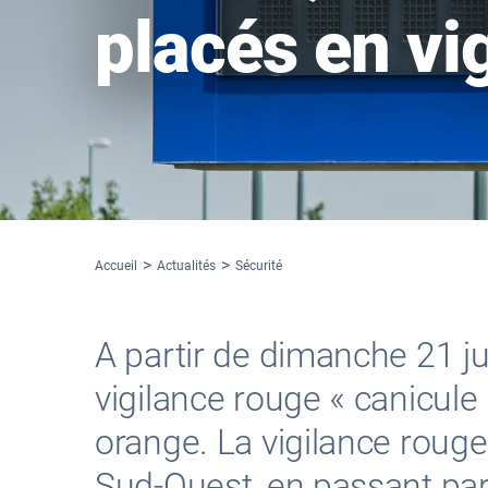
placés en vi
Accueil
Actualités
Sécurité
A partir de dimanche 21 j
vigilance rouge « canicule
orange. La vigilance roug
Sud-Ouest, en passant par 