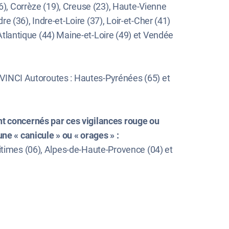
46), Corrèze (19), Creuse (23), Haute-Vienne
re (36), Indre-et-Loire (37), Loir-et-Cher (41)
-Atlantique (44) Maine-et-Loire (49) et Vendée
u VINCI Autoroutes : Hautes-Pyrénées (65) et
nt concernés par ces vigilances rouge ou
ne « canicule » ou « orages » :
itimes (06), Alpes-de-Haute-Provence (04) et