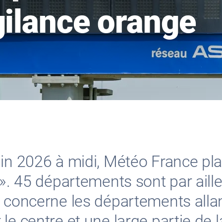
gilance orange
uin 2026 à midi, Météo France p
 ». 45 départements sont par aill
e concerne les départements allan
le centre et une large partie de 