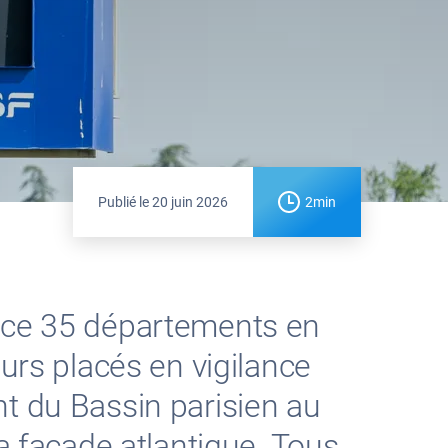
Publié le
20 juin 2026
2min
lace 35 départements en
eurs placés en vigilance
t du Bassin parisien au
la façade atlantique. Tous