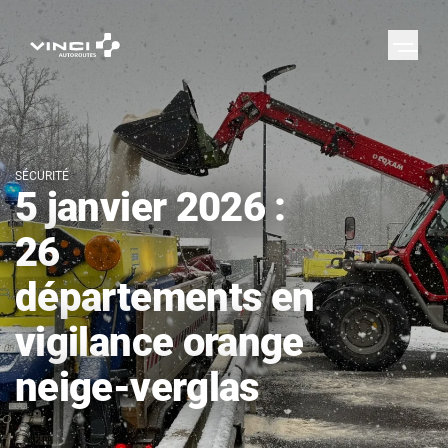
SÉCURITÉ
5 janvier 2026 :
26
départements en
vigilance orange
neige-verglas