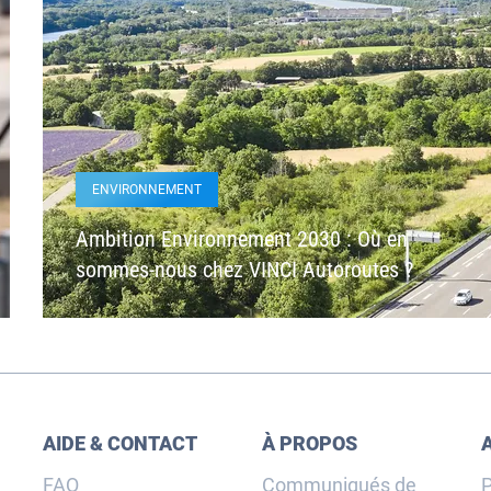
ENVIRONNEMENT
Ambition Environnement 2030 : Où en
sommes-nous chez VINCI Autoroutes ?
AIDE & CONTACT
À PROPOS
FAQ
Communiqués de
P