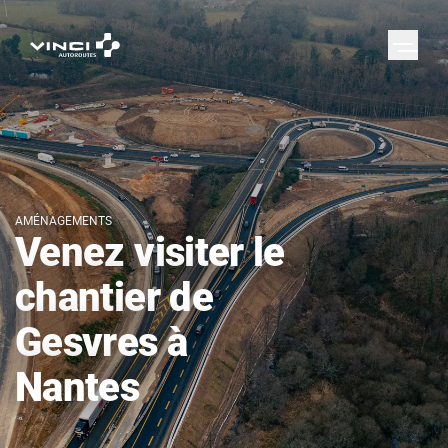
AMÉNAGEMENTS
Venez visiter le
chantier de
Gesvres à
Nantes