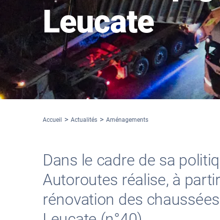
Leucate
Accueil
Actualités
Aménagements
Dans le cadre de sa politi
Autoroutes réalise,
à part
rénovation des chaussées 
Leucate (n°40).