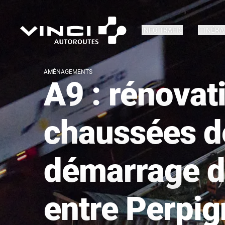
INFO TRAFIC
ITINÉRA
AMÉNAGEMENTS
A9 : rénovat
chaussées de
démarrage d
entre Perpi