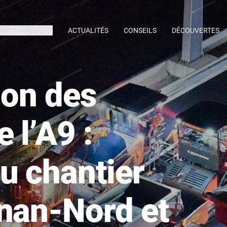
IRE ET SERVICES
ACTUALITÉS
CONSEILS
DÉCOUVERTES
ion des
 l’A9 :
u chantier
gnan-Nord et