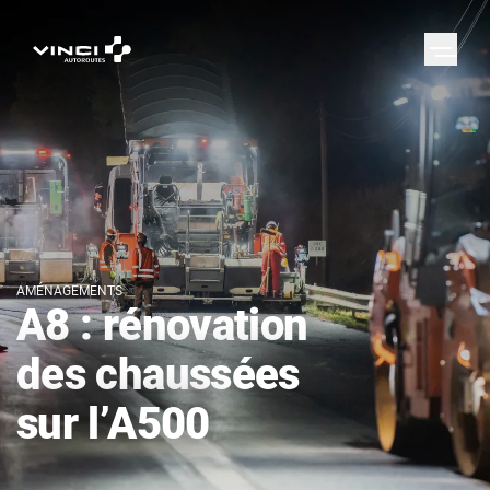
AMÉNAGEMENTS
A8 : rénovation
des chaussées
sur l’A500