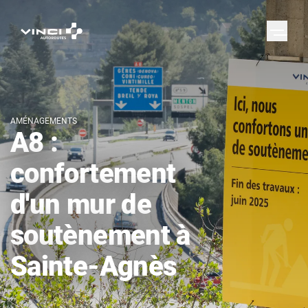
AMÉNAGEMENTS
A8 :
confortement
d'un mur de
soutènement à
Sainte-Agnès