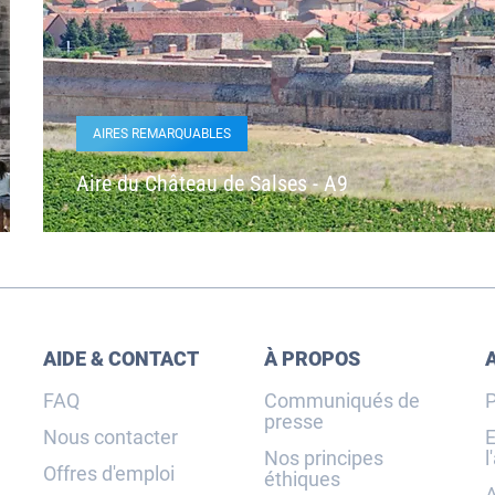
AIRES REMARQUABLES
Aire du Château de Salses - A9
AIDE & CONTACT
À PROPOS
FAQ
Communiqués de
P
presse
Nous contacter
E
Nos principes
l
Offres d'emploi
éthiques
A