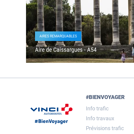
AIRES REMARQUABLES
Aire de Caissargues - A54
#BIENVOYAGER
Info trafic
Info travaux
Prévisions trafic