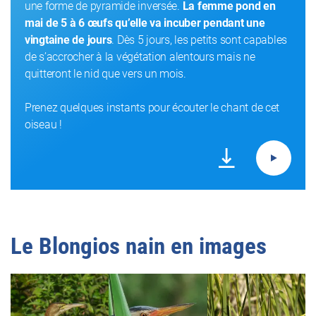
une forme de pyramide inversée.
La femme pond en
mai de 5 à 6 œufs qu’elle va incuber pendant une
vingtaine de jours
. Dès 5 jours, les petits sont capables
de s’accrocher à la végétation alentours mais ne
quitteront le nid que vers un mois.
Prenez quelques instants pour écouter le chant de cet
oiseau !
Le Blongios nain en images